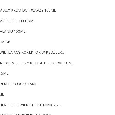
ZAJĄCY KREM DO TWARZY 100ML
 MADE OF STEEL 9ML
ALANIU 150ML
EM BB
ŚWIETLAJĄCY KOREKTOR W PĘDZELKU
KTOR POD OCZY 01 LIGHT NEUTRAL 10ML
 15ML
KREM POD OCZY 15ML
ML
Ń DO POWIEK 01 LIKE MINK 2,2G