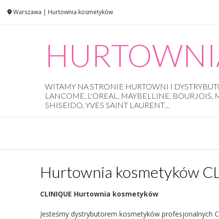
Skip
Warszawa | Hurtownia kosmetyków
to
content
HURTOWNI
WITAMY NA STRONIE HURTOWNI I DYSTRYB
LANCOME, L'OREAL, MAYBELLINE, BOURJOIS,
SHISEIDO, YVES SAINT LAURENT…
Hurtownia kosmetyków C
CLINIQUE Hurtownia kosmetyków
Jesteśmy dystrybutorem kosmetyków profesjonalnych Clin