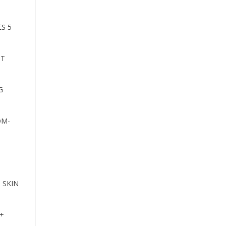
S 5
HT
G
OM-
 SKIN
+