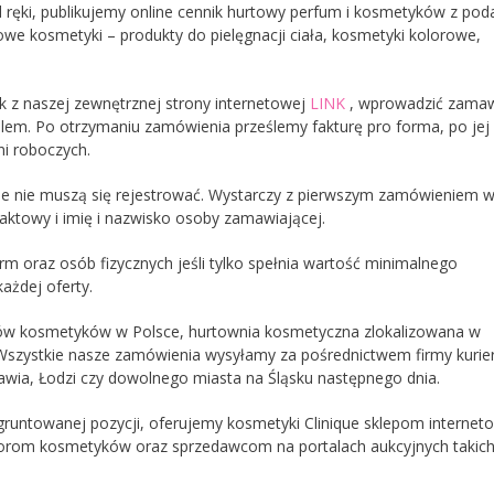
od ręki, publikujemy online cennik hurtowy perfum i kosmetyków z po
e kosmetyki – produkty do pielęgnacji ciała, kosmetyki kolorowe,
 z naszej zewnętrznej strony internetowej
LINK
, wprowadzić zama
ailem. Po otrzymaniu zamówienia prześlemy fakturę pro forma, po jej
i roboczych.
que nie muszą się rejestrować. Wystarczy z pierwszym zamówieniem w
aktowy i imię i nazwisko osoby zamawiającej.
m oraz osób fizycznych jeśli tylko spełnia wartość minimalnego
ażdej oferty.
rów kosmetyków w Polsce, hurtownia kosmetyczna zlokalizowana w
 Wszystkie nasze zamówienia wysyłamy za pośrednictwem firmy kurier
ia, Łodzi czy dowolnego miasta na Śląsku następnego dnia.
runtowanej pozycji, oferujemy kosmetyki Clinique sklepom internet
torom kosmetyków oraz sprzedawcom na portalach aukcyjnych takich