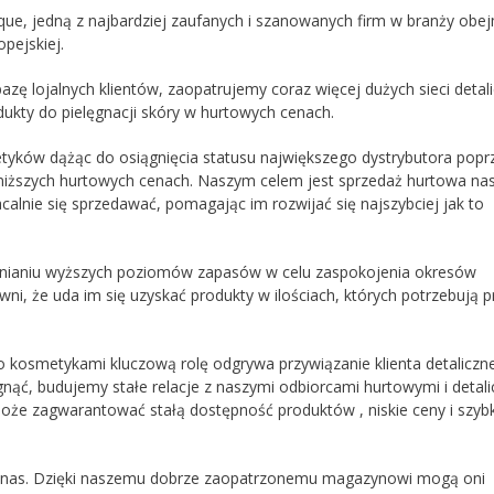
ue, jedną z najbardziej zaufanych i szanowanych firm w branży obe
opejskiej.
azę lojalnych klientów, zaopatrujemy coraz więcej dużych sieci detal
ukty do pielęgnacji skóry w hurtowych cenach.
yków dążąc do osiągnięcia statusu największego dystrybutora popr
niższych hurtowych cenach. Naszym celem jest sprzedaż hurtowa n
calnie się sprzedawać, pomagając im rozwijać się najszybciej jak to
ewnianiu wyższych poziomów zapasów w celu zaspokojenia okresów
i, że uda im się uzyskać produkty w ilościach, których potrzebują p
 kosmetykami kluczową rolę odgrywa przywiązanie klienta detaliczne
nąć, budujemy stałe relacje z naszymi odbiorcami hurtowymi i detali
oże zagwarantować stałą dostępność produktów , niskie ceny i szyb
ią w nas. Dzięki naszemu dobrze zaopatrzonemu magazynowi mogą oni