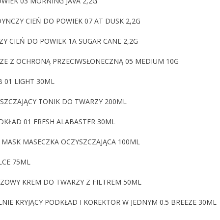
IEK 03 MORNING JAVA 2,2G
YNCZY CIEŃ DO POWIEK 07 AT DUSK 2,2G
Y CIEŃ DO POWIEK 1A SUGAR CANE 2,2G
ZE Z OCHRONĄ PRZECIWSŁONECZNĄ 05 MEDIUM 10G
 01 LIGHT 30ML
YSZCZAJĄCY TONIK DO TWARZY 200ML
DKŁAD 01 FRESH ALABASTER 30ML
G MASK MASECZKA OCZYSZCZAJĄCA 100ML
LCE 75ML
CZOWY KREM DO TWARZY Z FILTREM 50ML
NIE KRYJĄCY PODKŁAD I KOREKTOR W JEDNYM 0.5 BREEZE 30ML