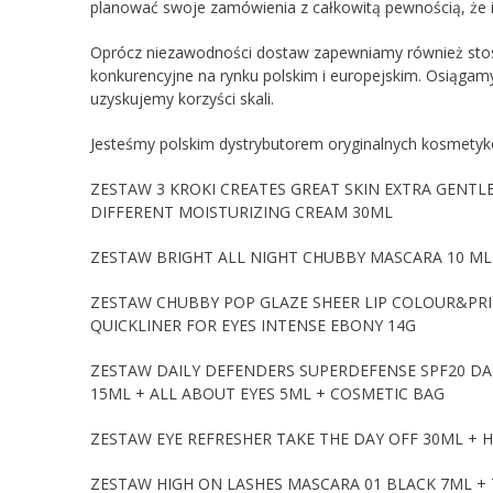
planować swoje zamówienia z całkowitą pewnością, że ic
Oprócz niezawodności dostaw zapewniamy również stos
konkurencyjne na rynku polskim i europejskim. Osiągamy
uzyskujemy korzyści skali.
Jesteśmy polskim dystrybutorem oryginalnych kosmetykó
ZESTAW 3 KROKI CREATES GREAT SKIN EXTRA GENTL
DIFFERENT MOISTURIZING CREAM 30ML
ZESTAW BRIGHT ALL NIGHT CHUBBY MASCARA 10 ML +
ZESTAW CHUBBY POP GLAZE SHEER LIP COLOUR&PRI
QUICKLINER FOR EYES INTENSE EBONY 14G
ZESTAW DAILY DEFENDERS SUPERDEFENSE SPF20 DA
15ML + ALL ABOUT EYES 5ML + COSMETIC BAG
ZESTAW EYE REFRESHER TAKE THE DAY OFF 30ML + 
ZESTAW HIGH ON LASHES MASCARA 01 BLACK 7ML + 