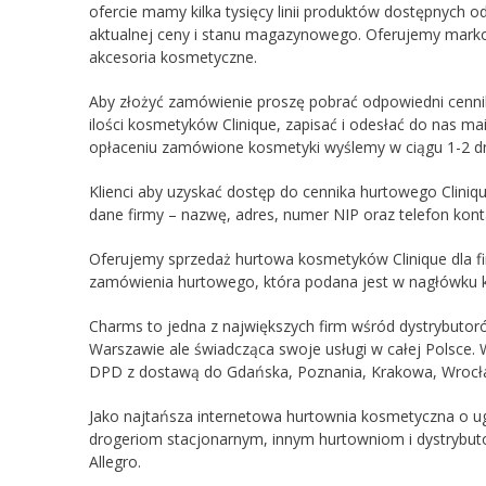
ofercie mamy kilka tysięcy linii produktów dostępnych 
aktualnej ceny i stanu magazynowego. Oferujemy markow
akcesoria kosmetyczne.
Aby złożyć zamówienie proszę pobrać odpowiedni cennik
ilości kosmetyków Clinique, zapisać i odesłać do nas m
opłaceniu zamówione kosmetyki wyślemy w ciągu 1-2 dn
Klienci aby uzyskać dostęp do cennika hurtowego Clini
dane firmy – nazwę, adres, numer NIP oraz telefon kont
Oferujemy sprzedaż hurtowa kosmetyków Clinique dla fir
zamówienia hurtowego, która podana jest w nagłówku k
Charms to jedna z największych firm wśród dystrybuto
Warszawie ale świadcząca swoje usługi w całej Polsce.
DPD z dostawą do Gdańska, Poznania, Krakowa, Wrocław
Jako najtańsza internetowa hurtownia kosmetyczna o ug
drogeriom stacjonarnym, innym hurtowniom i dystrybu
Allegro.