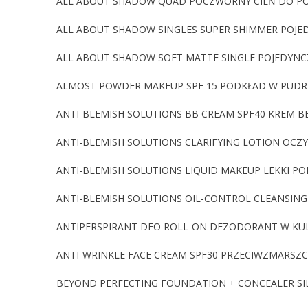
ALL ABOUT SHADOW QUAD POCZWÓRNY CIEŃ DO POW
ALL ABOUT SHADOW SINGLES SUPER SHIMMER POJED
ALL ABOUT SHADOW SOFT MATTE SINGLE POJEDYNCZ
ALMOST POWDER MAKEUP SPF 15 PODKŁAD W PUDR
ANTI-BLEMISH SOLUTIONS BB CREAM SPF40 KREM BB
ANTI-BLEMISH SOLUTIONS CLARIFYING LOTION OCZ
ANTI-BLEMISH SOLUTIONS LIQUID MAKEUP LEKKI PO
ANTI-BLEMISH SOLUTIONS OIL-CONTROL CLEANSIN
ANTIPERSPIRANT DEO ROLL-ON DEZODORANT W KU
ANTI-WRINKLE FACE CREAM SPF30 PRZECIWZMARSZ
BEYOND PERFECTING FOUNDATION + CONCEALER SIL