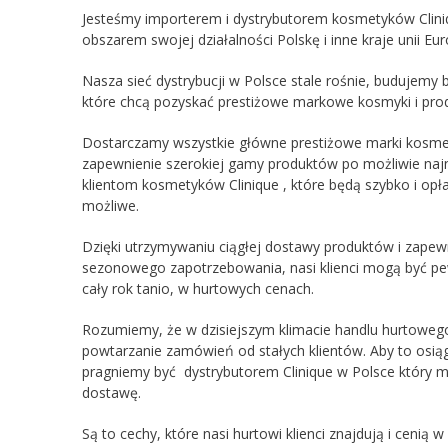
Jesteśmy importerem i dystrybutorem kosmetyków Cliniq
obszarem swojej działalności Polskę i inne kraje unii Eur
Nasza sieć dystrybucji w Polsce stale rośnie, budujemy b
które chcą pozyskać prestiżowe markowe kosmyki i prod
Dostarczamy wszystkie główne prestiżowe marki kosmet
zapewnienie szerokiej gamy produktów po możliwie naj
klientom kosmetyków Clinique , które będą szybko i opła
możliwe.
Dzięki utrzymywaniu ciągłej dostawy produktów i zap
sezonowego zapotrzebowania, nasi klienci mogą być pewn
cały rok tanio, w hurtowych cenach.
Rozumiemy, że w dzisiejszym klimacie handlu hurtowego
powtarzanie zamówień od stałych klientów. Aby to osiąg
pragniemy być dystrybutorem Clinique w Polsce który m
dostawę.
Są to cechy, które nasi hurtowi klienci znajdują i cen