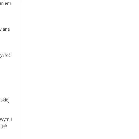
daniem
wiane
ysłać
skiej
owym i
 jak