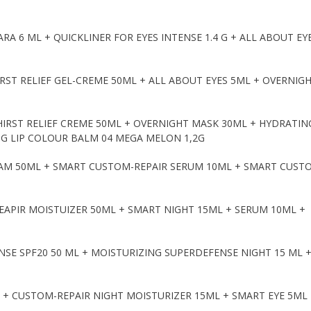
A 6 ML + QUICKLINER FOR EYES INTENSE 1.4 G + ALL ABOUT EYE
ST RELIEF GEL-CREME 50ML + ALL ABOUT EYES 5ML + OVERNIG
RST RELIEF CREME 50ML + OVERNIGHT MASK 30ML + HYDRATIN
G LIP COLOUR BALM 04 MEGA MELON 1,2G
EAM 50ML + SMART CUSTOM-REPAIR SERUM 10ML + SMART CUST
PIR MOISTUIZER 50ML + SMART NIGHT 15ML + SERUM 10ML +
E SPF20 50 ML + MOISTURIZING SUPERDEFENSE NIGHT 15 ML +
+ CUSTOM-REPAIR NIGHT MOISTURIZER 15ML + SMART EYE 5ML 