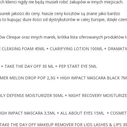
h klienci nigdy nie będą musieli robić zakupów w innych miejscach.
unek jakości do ceny. Nasze ceny kosztów są znane jako bardzo
 to kupując duże ilości od dystrybutorów w całej Europie, dzięki cze
w Clinique oraz innych marek, krótka lista oferowanych produktów t
E CLEASING FOAM 45ML + CLARIFYING LOTION 100ML + DRAMATI
 TAKE THE DAY OFF 30 ML + PEP START EYE 5ML
MER MELON DROP POP 2,3G + HIGH IMPACT MASCARA BLACK 7M
ILY DEFENSE MOISTURIZER 50ML + NIGHT RECOVERY MOISTURIZ
HIGH IMPACT MASCARA 3,5ML + ALL ABOUT EYES 15ML + COSMET
TAKE THE DAY OFF MAKEUP REMOVER FOR LIDS LASHES & LIPS 30