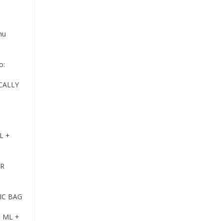
mu
o:
CALLY
L +
ER
IC BAG
 ML +