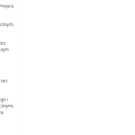
jmującą
icznych,
zez
aszym
rzez
go i
cznymi,
ką